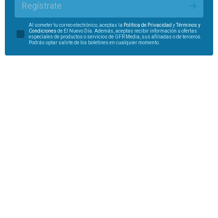
Regístrate
Al someter tu correo electrónico, aceptas la
Política de Privacidad
y
Términos y
Condiciones
de El Nuevo Día. Además, aceptas recibir información u ofertas
especiales de productos o servicios de GFR Media, sus afiliadas o de terceros.
Podrás optar salirte de los boletines en cualquier momento.