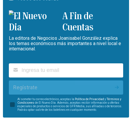
A Fin de
Cuentas
La editora de Negocios Joanisabel González explica
los temas económicos más importantes a nivel local e
internacional.
Regístrate
Al someter tu correo electrónico, aceptas la
Política de Privacidad
y
Términos y
Condiciones
de El Nuevo Día. Además, aceptas recibir información u ofertas
especiales de productos o servicios de GFR Media, sus afiliadas o de terceros.
Podrás optar salirte de los boletines en cualquier momento.