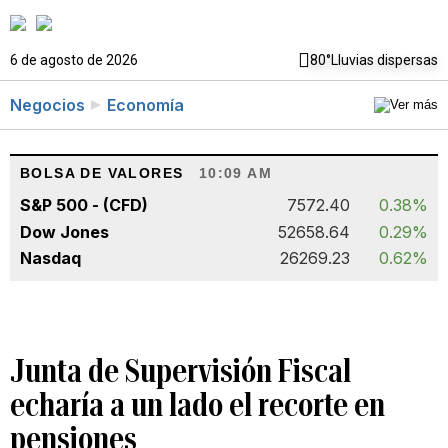
6 de agosto de 2026
80°
Lluvias dispersas
Negocios
Economía
BOLSA DE VALORES
10:09 AM
S&P 500 - (CFD)
7572.40
0.38%
Dow Jones
52658.64
0.29%
Nasdaq
26269.23
0.62%
Junta de Supervisión Fiscal
echaría a un lado el recorte en
pensiones