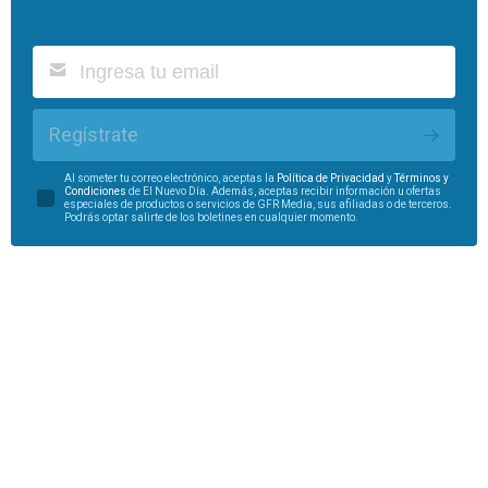
Regístrate
Al someter tu correo electrónico, aceptas la
Política de Privacidad
y
Términos y
Condiciones
de El Nuevo Día. Además, aceptas recibir información u ofertas
especiales de productos o servicios de GFR Media, sus afiliadas o de terceros.
Podrás optar salirte de los boletines en cualquier momento.