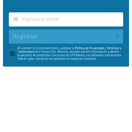
Regístrate
Al someter tu correo electrónico, aceptas la
Política de Privacidad
y
Términos y
Condiciones
de El Nuevo Día. Además, aceptas recibir información u ofertas
especiales de productos o servicios de GFR Media, sus afiliadas o de terceros.
Podrás optar salirte de los boletines en cualquier momento.