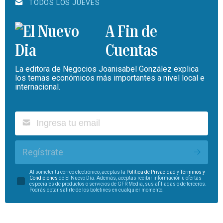
TODOS LOS JUEVES
A Fin de
Cuentas
La editora de Negocios Joanisabel González explica
los temas económicos más importantes a nivel local e
internacional.
Regístrate
Al someter tu correo electrónico, aceptas la
Política de Privacidad
y
Términos y
Condiciones
de El Nuevo Día. Además, aceptas recibir información u ofertas
especiales de productos o servicios de GFR Media, sus afiliadas o de terceros.
Podrás optar salirte de los boletines en cualquier momento.