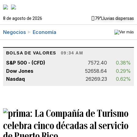
8 de agosto de 2026
79°
Lluvias dispersas
Negocios
Economía
BOLSA DE VALORES
09:34 AM
S&P 500 - (CFD)
7572.40
0.38%
Dow Jones
52658.64
0.29%
Nasdaq
26269.23
0.62%
La Compañía de Turismo
celebra cinco décadas al servicio
de Puerto Rico