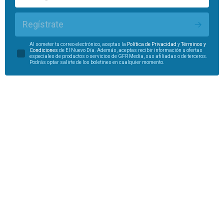
Regístrate
Al someter tu correo electrónico, aceptas la
Política de Privacidad
y
Términos y
Condiciones
de El Nuevo Día. Además, aceptas recibir información u ofertas
especiales de productos o servicios de GFR Media, sus afiliadas o de terceros.
Podrás optar salirte de los boletines en cualquier momento.