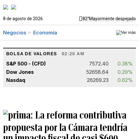
8 de agosto de 2026
82°
Mayormente despejado
Negocios
Economía
BOLSA DE VALORES
02:20 AM
S&P 500 - (CFD)
7572.40
0.38%
Dow Jones
52658.64
0.29%
Nasdaq
26269.23
0.62%
La reforma contributiva
propuesta por la Cámara tendría
un impacto fiscal de casi $600