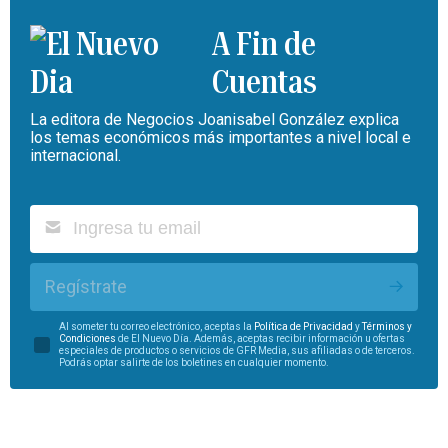
A Fin de
Cuentas
La editora de Negocios Joanisabel González explica
los temas económicos más importantes a nivel local e
internacional.
Regístrate
Al someter tu correo electrónico, aceptas la
Política de Privacidad
y
Términos y
Condiciones
de El Nuevo Día. Además, aceptas recibir información u ofertas
especiales de productos o servicios de GFR Media, sus afiliadas o de terceros.
Podrás optar salirte de los boletines en cualquier momento.