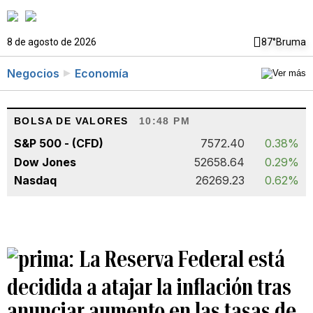
8 de agosto de 2026
87°
Bruma
Negocios
Economía
BOLSA DE VALORES
10:48 PM
S&P 500 - (CFD)
7572.40
0.38%
Dow Jones
52658.64
0.29%
Nasdaq
26269.23
0.62%
La Reserva Federal está
decidida a atajar la inflación tras
anunciar aumento en las tasas de