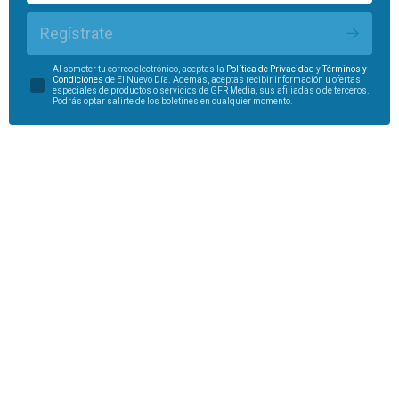
Regístrate
Al someter tu correo electrónico, aceptas la
Política de Privacidad
y
Términos y
Condiciones
de El Nuevo Día. Además, aceptas recibir información u ofertas
especiales de productos o servicios de GFR Media, sus afiliadas o de terceros.
Podrás optar salirte de los boletines en cualquier momento.