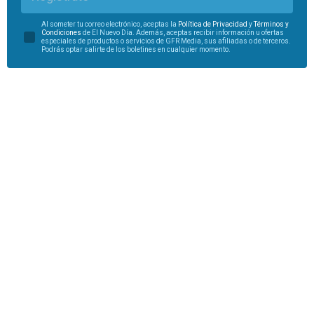
Al someter tu correo electrónico, aceptas la
Política de Privacidad
y
Términos y
Condiciones
de El Nuevo Día. Además, aceptas recibir información u ofertas
especiales de productos o servicios de GFR Media, sus afiliadas o de terceros.
Podrás optar salirte de los boletines en cualquier momento.