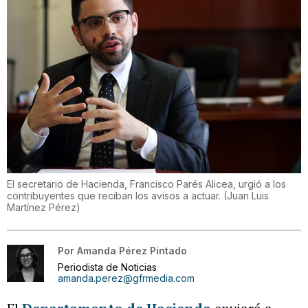
El secretario de Hacienda, Francisco Parés Alicea, urgió a los
contribuyentes que reciban los avisos a actuar.
(
Juan Luis
Martínez Pérez
)
Por
Amanda Pérez Pintado
Periodista de Noticias
amanda.perez@gfrmedia.com