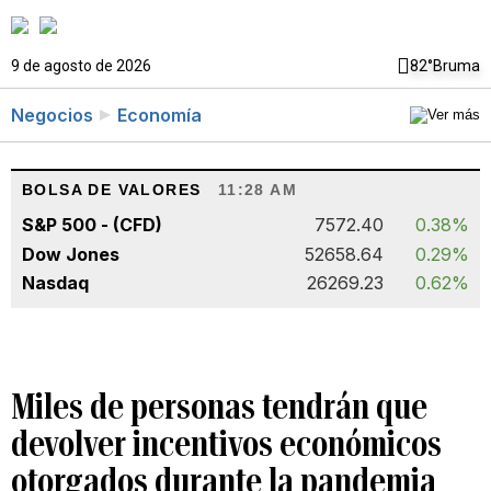
9 de agosto de 2026
82°
Bruma
Negocios
Economía
BOLSA DE VALORES
11:28 AM
S&P 500 - (CFD)
7572.40
0.38%
Dow Jones
52658.64
0.29%
Nasdaq
26269.23
0.62%
Miles de personas tendrán que
devolver incentivos económicos
otorgados durante la pandemia