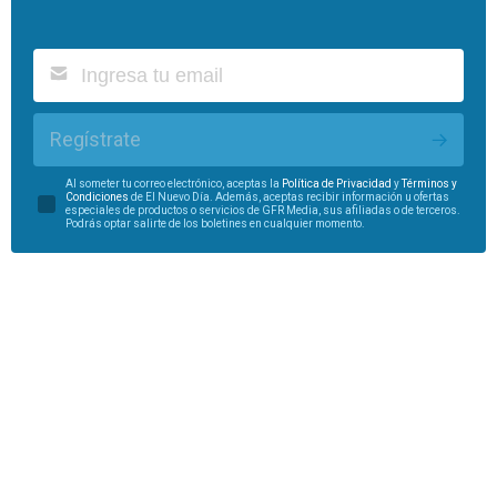
Regístrate
Al someter tu correo electrónico, aceptas la
Política de Privacidad
y
Términos y
Condiciones
de El Nuevo Día. Además, aceptas recibir información u ofertas
especiales de productos o servicios de GFR Media, sus afiliadas o de terceros.
Podrás optar salirte de los boletines en cualquier momento.