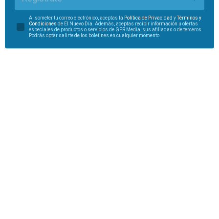
Al someter tu correo electrónico, aceptas la
Política de Privacidad
y
Términos y
Condiciones
de El Nuevo Día. Además, aceptas recibir información u ofertas
especiales de productos o servicios de GFR Media, sus afiliadas o de terceros.
Podrás optar salirte de los boletines en cualquier momento.