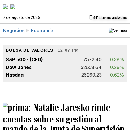
7 de agosto de 2026
84°
Lluvias aisladas
Negocios
Economía
BOLSA DE VALORES
12:07 PM
S&P 500 - (CFD)
7572.40
0.38%
Dow Jones
52658.64
0.29%
Nasdaq
26269.23
0.62%
Natalie Jaresko rinde
cuentas sobre su gestión al
mando de la Junta de Supervisión