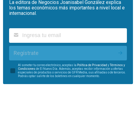
La editora de Negocios Joanisabel González explica
los temas económicos más importantes a nivel local e
internacional.
Regístrate
Al someter tu correo electrónico, aceptas la
Política de Privacidad
y
Términos y
Condiciones
de El Nuevo Día. Además, aceptas recibir información u ofertas
especiales de productos o servicios de GFR Media, sus afiliadas o de terceros.
Podrás optar salirte de los boletines en cualquier momento.