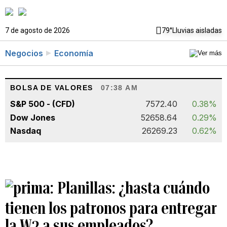
7 de agosto de 2026
79°
Lluvias aisladas
Negocios
Economía
BOLSA DE VALORES
07:38 AM
S&P 500 - (CFD)
7572.40
0.38%
Dow Jones
52658.64
0.29%
Nasdaq
26269.23
0.62%
Planillas: ¿hasta cuándo
tienen los patronos para entregar
la W2 a sus empleados?