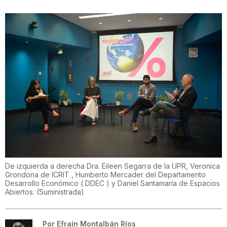
De izquierda a derecha Dra. Eileen Segarra de la UPR, Veronica
Grondona de ICRIT , Humberto Mercader del Departamento
Desarrollo Económico ( DDEC ) y Daniel Santamaría de Espacios
Abiertos.
(
Suministrada
)
Por
Efraín Montalbán Ríos