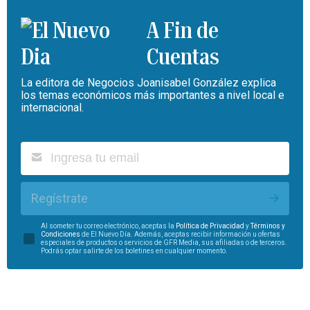
A Fin de
Cuentas
La editora de Negocios Joanisabel González explica
los temas económicos más importantes a nivel local e
internacional.
Regístrate
Al someter tu correo electrónico, aceptas la
Política de Privacidad
y
Términos y
Condiciones
de El Nuevo Día. Además, aceptas recibir información u ofertas
especiales de productos o servicios de GFR Media, sus afiliadas o de terceros.
Podrás optar salirte de los boletines en cualquier momento.