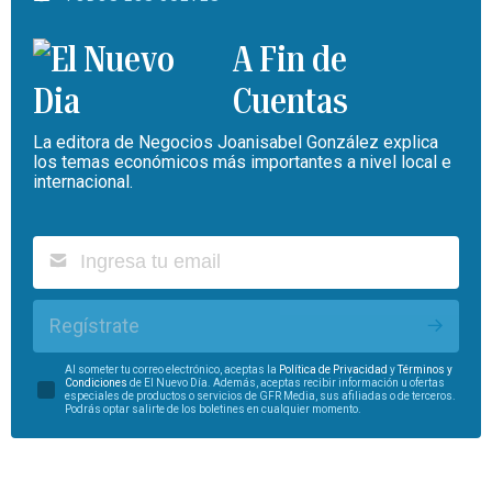
A Fin de
Cuentas
La editora de Negocios Joanisabel González explica
los temas económicos más importantes a nivel local e
internacional.
Regístrate
Al someter tu correo electrónico, aceptas la
Política de Privacidad
y
Términos y
Condiciones
de El Nuevo Día. Además, aceptas recibir información u ofertas
especiales de productos o servicios de GFR Media, sus afiliadas o de terceros.
Podrás optar salirte de los boletines en cualquier momento.