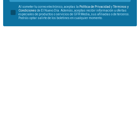
Al someter tu correo electrónico, aceptas la
Política de Privacidad
y
Términos y
Condiciones
de El Nuevo Día. Además, aceptas recibir información u ofertas
especiales de productos o servicios de GFR Media, sus afiliadas o de terceros.
Podrás optar salirte de los boletines en cualquier momento.