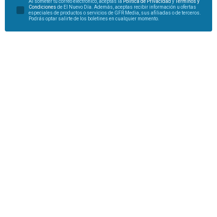
Al someter tu correo electrónico, aceptas la
Política de Privacidad
y
Términos y
Condiciones
de El Nuevo Día. Además, aceptas recibir información u ofertas
especiales de productos o servicios de GFR Media, sus afiliadas o de terceros.
Podrás optar salirte de los boletines en cualquier momento.