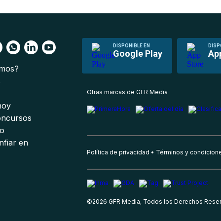
DISPONIBLE EN
DISP
Google Play
Ap
omos?
s
Otras marcas de GFR Media
 hoy
oncursos
io
nfiar en
Política de privacidad
Términos y condicion
©
2026
GFR Media, Todos los Derechos Rese