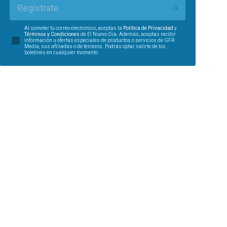
Regístrate
Al someter tu correo electrónico, aceptas la
Política de Privacidad
y
Términos y Condiciones
de El Nuevo Día. Además, aceptas recibir
información u ofertas especiales de productos o servicios de GFR
Media, sus afiliadas o de terceros. Podrás optar salirte de los
boletines en cualquier momento.