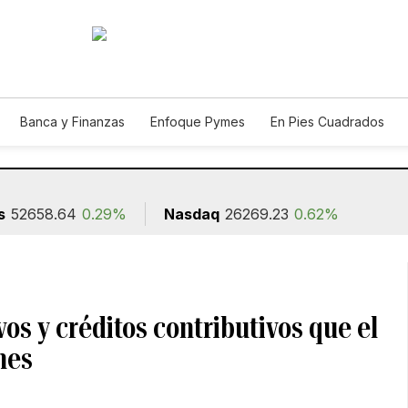
Banca y Finanzas
Enfoque Pymes
En Pies Cuadrados
ión
s
52658.64
0.29%
Nasdaq
26269.23
0.62%
os y créditos contributivos que el
nes