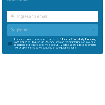
Regístrate
Al someter tu correo electrónico, aceptas la
Política de Privacidad
y
Términos y
Condiciones
de El Nuevo Día. Además, aceptas recibir información u ofertas
especiales de productos o servicios de GFR Media, sus afiliadas o de terceros.
Podrás optar salirte de los boletines en cualquier momento.