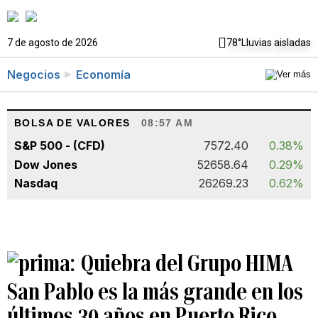
7 de agosto de 2026
78°
Lluvias aisladas
Negocios
Economía
BOLSA DE VALORES
08:57 AM
S&P 500 - (CFD)
7572.40
0.38%
Dow Jones
52658.64
0.29%
Nasdaq
26269.23
0.62%
Quiebra del Grupo HIMA
San Pablo es la más grande en los
últimos 30 años en Puerto Rico