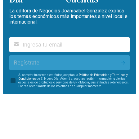
La editora de Negocios Joanisabel González explica
los temas económicos más importantes a nivel local e
internacional.
Regístrate
Al someter tu correo electrónico, aceptas la
Política de Privacidad
y
Términos y
Condiciones
de El Nuevo Día. Además, aceptas recibir información u ofertas
especiales de productos o servicios de GFR Media, sus afiliadas o de terceros.
Podrás optar salirte de los boletines en cualquier momento.