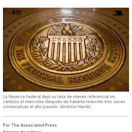
La Reserva Federal dejó su tasa de interés referencial sin
cambios el miércoles después de haberla reducido tres veces
consecutivas el año pasado.
(
Andrew Harnik
)
Por
The Associated Press