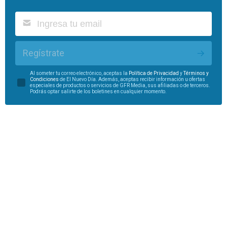
Regístrate
Al someter tu correo electrónico, aceptas la
Política de Privacidad
y
Términos y
Condiciones
de El Nuevo Día. Además, aceptas recibir información u ofertas
especiales de productos o servicios de GFR Media, sus afiliadas o de terceros.
Podrás optar salirte de los boletines en cualquier momento.