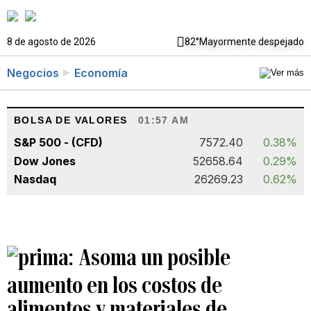
8 de agosto de 2026
82°
Mayormente despejado
Negocios
Economía
BOLSA DE VALORES
01:57 AM
S&P 500 - (CFD)
7572.40
0.38%
Dow Jones
52658.64
0.29%
Nasdaq
26269.23
0.62%
Asoma un posible
aumento en los costos de
alimentos y materiales de