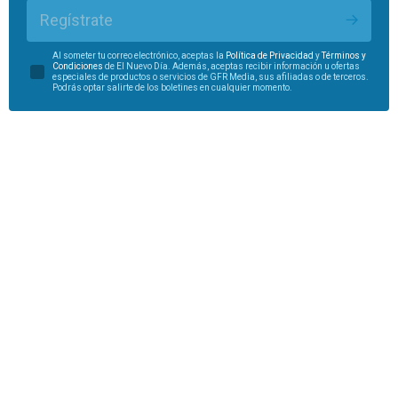
Regístrate
Al someter tu correo electrónico, aceptas la
Política de Privacidad
y
Términos y
Condiciones
de El Nuevo Día. Además, aceptas recibir información u ofertas
especiales de productos o servicios de GFR Media, sus afiliadas o de terceros.
Podrás optar salirte de los boletines en cualquier momento.