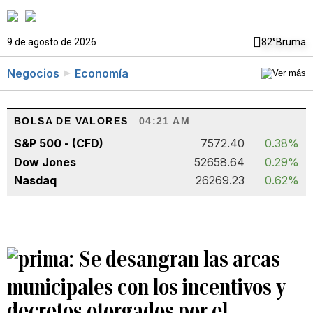
9 de agosto de 2026
82°
Bruma
Negocios
Economía
BOLSA DE VALORES
04:21 AM
S&P 500 - (CFD)
7572.40
0.38%
Dow Jones
52658.64
0.29%
Nasdaq
26269.23
0.62%
Se desangran las arcas
municipales con los incentivos y
decretos otorgados por el