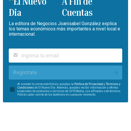
A Fin de
Cuentas
La editora de Negocios Joanisabel González explica
los temas económicos más importantes a nivel local e
internacional.
Regístrate
Al someter tu correo electrónico, aceptas la
Política de Privacidad
y
Términos y
Condiciones
de El Nuevo Día. Además, aceptas recibir información u ofertas
especiales de productos o servicios de GFR Media, sus afiliadas o de terceros.
Podrás optar salirte de los boletines en cualquier momento.