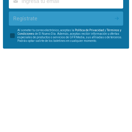
Regístrate
Al someter tu correo electrónico, aceptas la
Política de Privacidad
y
Términos y
Condiciones
de El Nuevo Día. Además, aceptas recibir información u ofertas
especiales de productos o servicios de GFR Media, sus afiliadas o de terceros.
Podrás optar salirte de los boletines en cualquier momento.