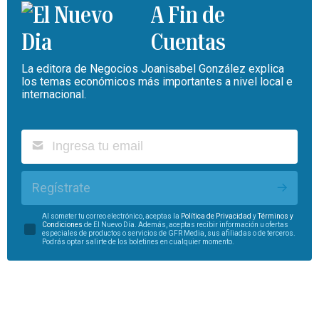
A Fin de
Cuentas
La editora de Negocios Joanisabel González explica
los temas económicos más importantes a nivel local e
internacional.
Regístrate
Al someter tu correo electrónico, aceptas la
Política de Privacidad
y
Términos y
Condiciones
de El Nuevo Día. Además, aceptas recibir información u ofertas
especiales de productos o servicios de GFR Media, sus afiliadas o de terceros.
Podrás optar salirte de los boletines en cualquier momento.