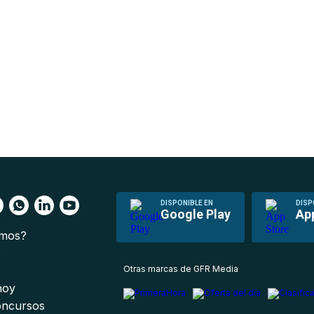
DISPONIBLE EN
DISP
Google Play
Ap
omos?
s
Otras marcas de GFR Media
 hoy
oncursos