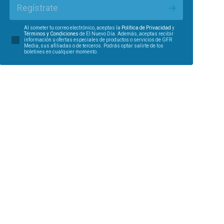
Regístrate
Al someter tu correo electrónico, aceptas la
Política de Privacidad
y
Términos y Condiciones
de El Nuevo Día. Además, aceptas recibir
información u ofertas especiales de productos o servicios de GFR
Media, sus afiliadas o de terceros. Podrás optar salirte de los
boletines en cualquier momento.