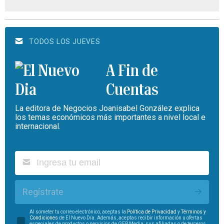
TODOS LOS JUEVES
A Fin de
Cuentas
La editora de Negocios Joanisabel González explica
los temas económicos más importantes a nivel local e
internacional.
Regístrate
Al someter tu correo electrónico, aceptas la
Política de Privacidad
y
Términos y
Condiciones
de El Nuevo Día. Además, aceptas recibir información u ofertas
especiales de productos o servicios de GFR Media, sus afiliadas o de terceros.