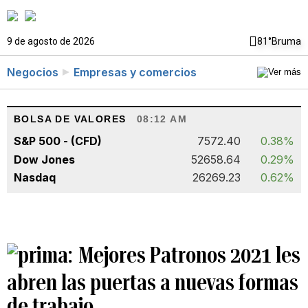
9 de agosto de 2026
81°
Bruma
Negocios
Empresas y comercios
BOLSA DE VALORES
08:12 AM
S&P 500 - (CFD)
7572.40
0.38%
Dow Jones
52658.64
0.29%
Nasdaq
26269.23
0.62%
Mejores Patronos 2021 les
abren las puertas a nuevas formas
de trabajo