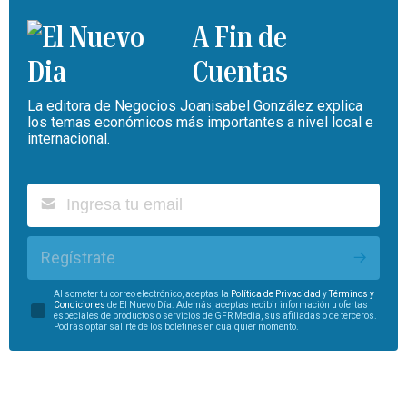
A Fin de
Cuentas
La editora de Negocios Joanisabel González explica
los temas económicos más importantes a nivel local e
internacional.
Regístrate
Al someter tu correo electrónico, aceptas la
Política de Privacidad
y
Términos y
Condiciones
de El Nuevo Día. Además, aceptas recibir información u ofertas
especiales de productos o servicios de GFR Media, sus afiliadas o de terceros.
Podrás optar salirte de los boletines en cualquier momento.