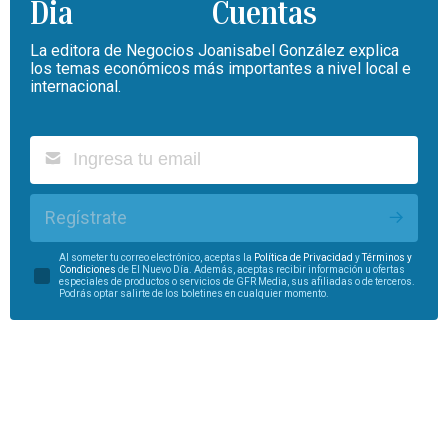
Cuentas
La editora de Negocios Joanisabel González explica
los temas económicos más importantes a nivel local e
internacional.
Regístrate
Al someter tu correo electrónico, aceptas la
Política de Privacidad
y
Términos y
Condiciones
de El Nuevo Día. Además, aceptas recibir información u ofertas
especiales de productos o servicios de GFR Media, sus afiliadas o de terceros.
Podrás optar salirte de los boletines en cualquier momento.