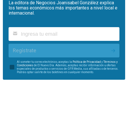
La editora de Negocios Joanisabel González explica
los temas económicos más importantes a nivel local e
internacional.
Regístrate
Al someter tu correo electrónico, aceptas la
Política de Privacidad
y
Términos y
Condiciones
de El Nuevo Día. Además, aceptas recibir información u ofertas
especiales de productos o servicios de GFR Media, sus afiliadas o de terceros.
Podrás optar salirte de los boletines en cualquier momento.