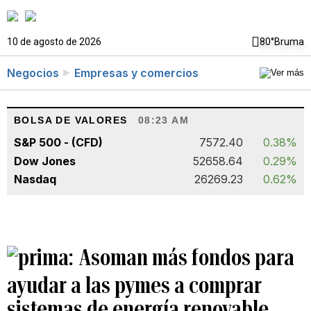
10 de agosto de 2026
80°
Bruma
Negocios
Empresas y comercios
BOLSA DE VALORES
08:23 AM
S&P 500 - (CFD)
7572.40
0.38%
Dow Jones
52658.64
0.29%
Nasdaq
26269.23
0.62%
Asoman más fondos para
ayudar a las pymes a comprar
sistemas de energía renovable