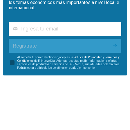
los temas económicos más importantes a nivel local e
internacional.
Regístrate
Al someter tu correo electrónico, aceptas la
Política de Privacidad
y
Términos y
Condiciones
de El Nuevo Día. Además, aceptas recibir información u ofertas
especiales de productos o servicios de GFR Media, sus afiliadas o de terceros.
Podrás optar salirte de los boletines en cualquier momento.