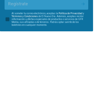
Regístrate
Al someter tu correo electrónico, aceptas la
Política de Privacidad
y
Términos y Condiciones
de El Nuevo Día. Además, aceptas recibir
información u ofertas especiales de productos o servicios de GFR
Media, sus afiliadas o de terceros. Podrás optar salirte de los
boletines en cualquier momento.