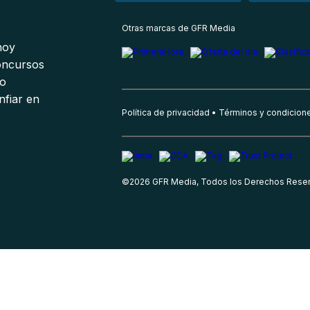
s
Otras marcas de GFR Media
 hoy
oncursos
io
nfiar en
Política de privacidad
Términos y condicion
©
2026
GFR Media, Todos los Derechos Rese