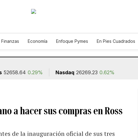
 Finanzas
Economía
Enfoque Pymes
En Pies Cuadrados
o
Construcción
s
52658.64
0.29%
Nasdaq
26269.23
0.62%
ano a hacer sus compras en Ross
ntes de la inauguración oficial de sus tres