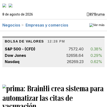
8 de agosto de 2026
85°
Bruma
Negocios
Empresas y comercios
BOLSA DE VALORES
12:28 PM
S&P 500 - (CFD)
7572.40
0.38%
Dow Jones
52658.64
0.29%
Nasdaq
26269.23
0.62%
BrainHi crea sistema para
automatizar las citas de
vacunación