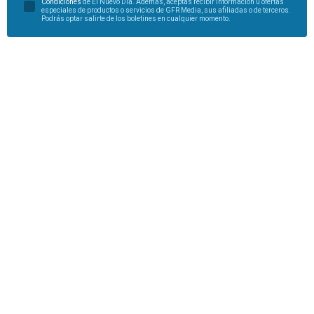
Condiciones
de El Nuevo Día. Además, aceptas recibir información u ofertas
especiales de productos o servicios de GFR Media, sus afiliadas o de terceros.
Podrás optar salirte de los boletines en cualquier momento.