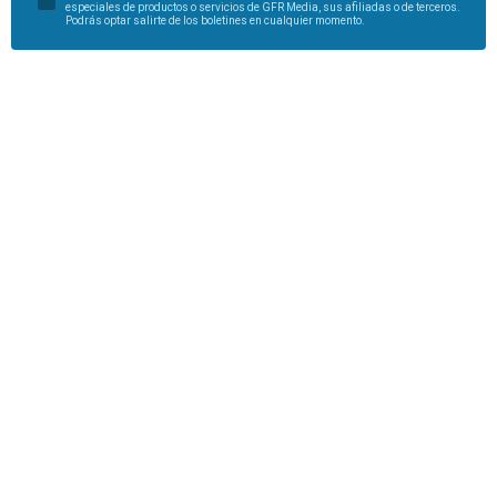
especiales de productos o servicios de GFR Media, sus afiliadas o de terceros.
Podrás optar salirte de los boletines en cualquier momento.