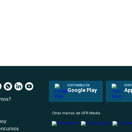
DISPONIBLE EN
DISP
Google Play
Ap
omos?
s
Otras marcas de GFR Media
 hoy
oncursos