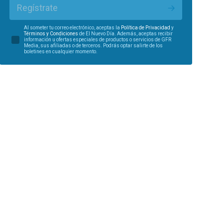
Regístrate
Al someter tu correo electrónico, aceptas la
Política de Privacidad
y
Términos y Condiciones
de El Nuevo Día. Además, aceptas recibir
información u ofertas especiales de productos o servicios de GFR
Media, sus afiliadas o de terceros. Podrás optar salirte de los
boletines en cualquier momento.