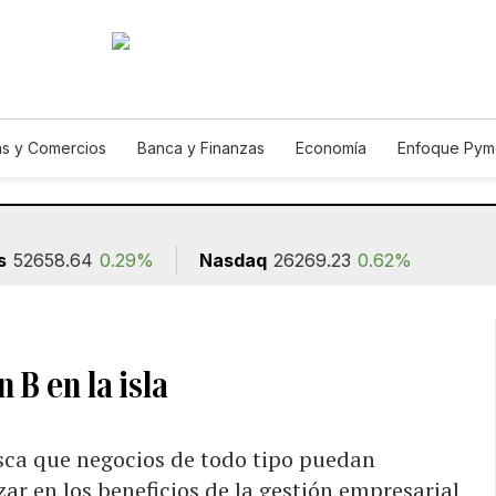
s y Comercios
Banca y Finanzas
Economía
Enfoque Pym
ismo
Consumo
Autos
Agro
Construcción
s
52658.64
0.29%
Nasdaq
26269.23
0.62%
 B en la isla
usca que negocios de todo tipo puedan
zar en los beneficios de la gestión empresarial