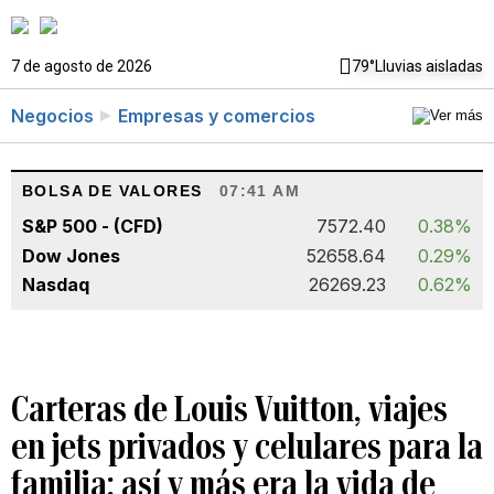
7 de agosto de 2026
79°
Lluvias aisladas
Negocios
Empresas y comercios
BOLSA DE VALORES
07:41 AM
S&P 500 - (CFD)
7572.40
0.38%
Dow Jones
52658.64
0.29%
Nasdaq
26269.23
0.62%
Carteras de Louis Vuitton, viajes
en jets privados y celulares para la
familia: así y más era la vida de