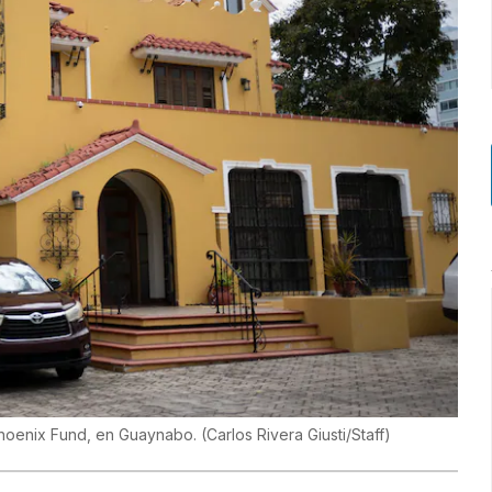
Phoenix Fund, en Guaynabo.
(
Carlos Rivera Giusti/Staff
)