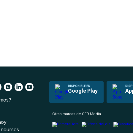
DISPONIBLE EN
DISP
Google Play
Ap
omos?
s
Otras marcas de GFR Media
 hoy
oncursos