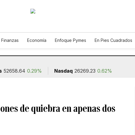
 Finanzas
Economía
Enfoque Pymes
En Pies Cuadrados
o
Construcción
s
52658.64
0.29%
Nasdaq
26269.23
0.62%
ciones de quiebra en apenas dos