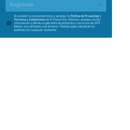
Regístrate
Al someter tu correo electrónico, aceptas la
Política de Privacidad
y
Términos y Condiciones
de El Nuevo Día. Además, aceptas recibir
información u ofertas especiales de productos o servicios de GFR
Media, sus afiliadas o de terceros. Podrás optar salirte de los
boletines en cualquier momento.