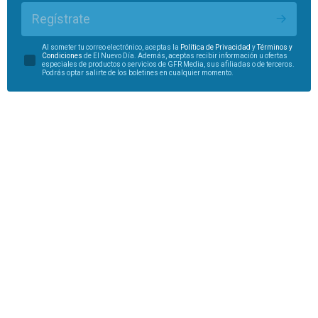
Regístrate
Al someter tu correo electrónico, aceptas la
Política de Privacidad
y
Términos y
Condiciones
de El Nuevo Día. Además, aceptas recibir información u ofertas
especiales de productos o servicios de GFR Media, sus afiliadas o de terceros.
Podrás optar salirte de los boletines en cualquier momento.