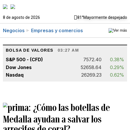
8 de agosto de 2026
81°
Mayormente despejado
Negocios
Empresas y comercios
BOLSA DE VALORES
03:27 AM
S&P 500 - (CFD)
7572.40
0.38%
Dow Jones
52658.64
0.29%
Nasdaq
26269.23
0.62%
¿Cómo las botellas de
Medalla ayudan a salvar los
arrecifes de coral?