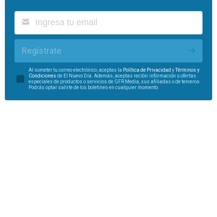
Regístrate
Al someter tu correo electrónico, aceptas la
Política de Privacidad
y
Términos y
Condiciones
de El Nuevo Día. Además, aceptas recibir información u ofertas
especiales de productos o servicios de GFR Media, sus afiliadas o de terceros.
Podrás optar salirte de los boletines en cualquier momento.