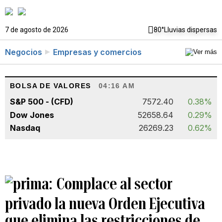
7 de agosto de 2026
80°
Lluvias dispersas
Negocios
Empresas y comercios
BOLSA DE VALORES
04:16 AM
S&P 500 - (CFD)
7572.40
0.38%
Dow Jones
52658.64
0.29%
Nasdaq
26269.23
0.62%
Complace al sector
privado la nueva Orden Ejecutiva
que elimina las restricciones de