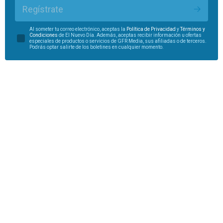
Regístrate
Al someter tu correo electrónico, aceptas la
Política de Privacidad
y
Términos y
Condiciones
de El Nuevo Día. Además, aceptas recibir información u ofertas
especiales de productos o servicios de GFR Media, sus afiliadas o de terceros.
Podrás optar salirte de los boletines en cualquier momento.