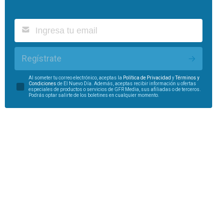
Regístrate
Al someter tu correo electrónico, aceptas la
Política de Privacidad
y
Términos y
Condiciones
de El Nuevo Día. Además, aceptas recibir información u ofertas
especiales de productos o servicios de GFR Media, sus afiliadas o de terceros.
Podrás optar salirte de los boletines en cualquier momento.