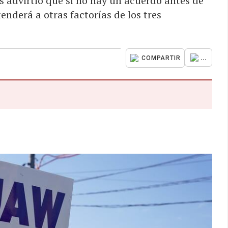
s advirtió que si no hay un acuerdo antes de
enderá a otras factorías de los tres
...
COMPARTIR