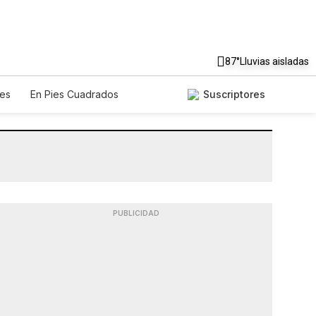
87°
Lluvias aisladas
es
En Pies Cuadrados
Suscriptores
PUBLICIDAD