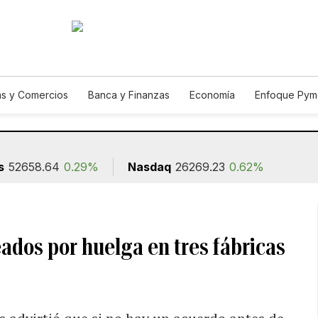
s y Comercios
Banca y Finanzas
Economía
Enfoque Pym
ismo
Consumo
Autos
Agro
Construcción
s
52658.64
0.29%
Nasdaq
26269.23
0.62%
ados por huelga en tres fábricas