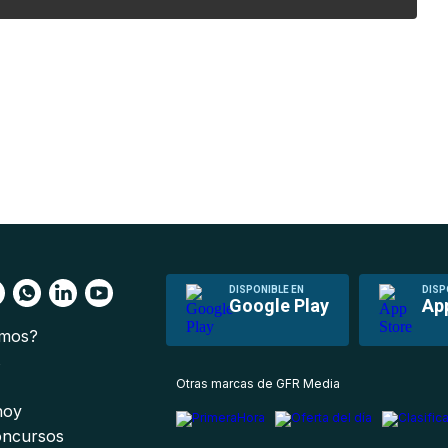
DISPONIBLE EN
DISP
Google Play
Ap
omos?
s
Otras marcas de GFR Media
 hoy
oncursos