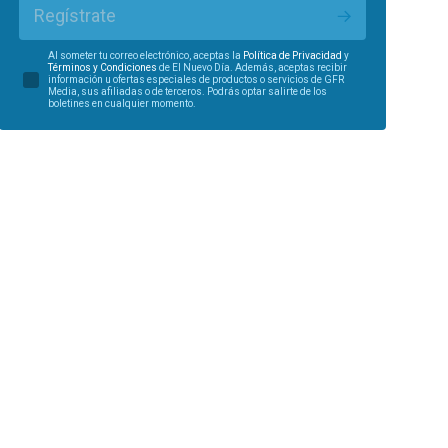
Regístrate
Al someter tu correo electrónico, aceptas la
Política de Privacidad
y
Términos y Condiciones
de El Nuevo Día. Además, aceptas recibir
información u ofertas especiales de productos o servicios de GFR
Media, sus afiliadas o de terceros. Podrás optar salirte de los
boletines en cualquier momento.