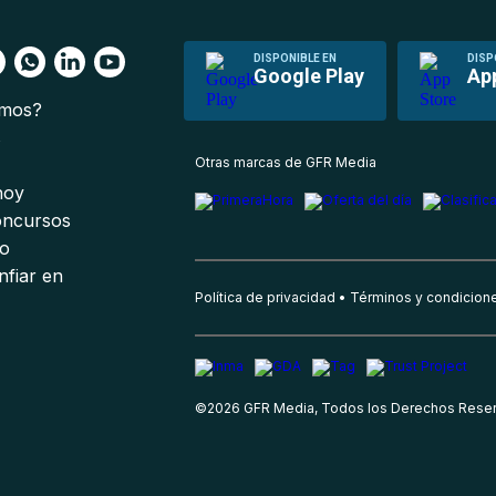
DISPONIBLE EN
DISP
Google Play
Ap
omos?
s
Otras marcas de GFR Media
 hoy
oncursos
io
nfiar en
Política de privacidad
Términos y condicion
©
2026
GFR Media, Todos los Derechos Rese