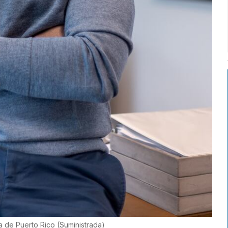
na de Puerto Rico
(
Suministrada
)