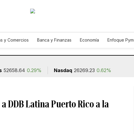
s y Comercios
Banca y Finanzas
Economía
Enfoque Pym
ismo
Consumo
Autos
Agro
Construcción
s
52658.64
0.29%
Nasdaq
26269.23
0.62%
a a DDB Latina Puerto Rico a la