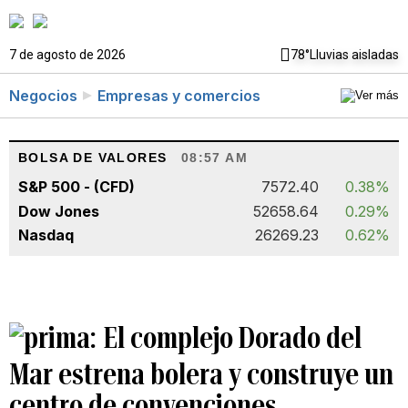
7 de agosto de 2026
78°
Lluvias aisladas
Negocios
Empresas y comercios
BOLSA DE VALORES
08:57 AM
S&P 500 - (CFD)
7572.40
0.38%
Dow Jones
52658.64
0.29%
Nasdaq
26269.23
0.62%
El complejo Dorado del
Mar estrena bolera y construye un
centro de convenciones