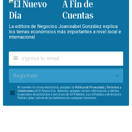
A Fin de
Cuentas
La editora de Negocios Joanisabel González explica
los temas económicos más importantes a nivel local e
internacional.
Regístrate
Al someter tu correo electrónico, aceptas la
Política de Privacidad
y
Términos y
Condiciones
de El Nuevo Día. Además, aceptas recibir información u ofertas
especiales de productos o servicios de GFR Media, sus afiliadas o de terceros.
Podrás optar salirte de los boletines en cualquier momento.