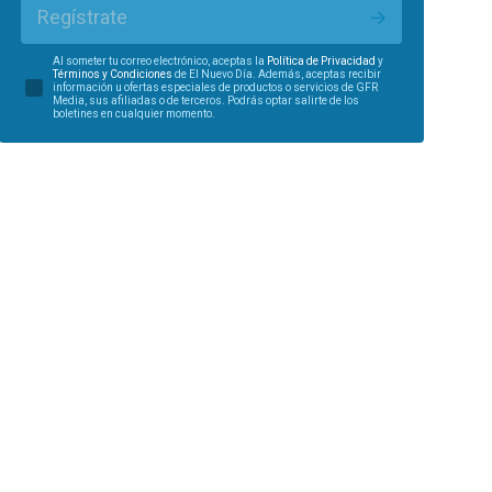
Regístrate
Al someter tu correo electrónico, aceptas la
Política de Privacidad
y
Términos y Condiciones
de El Nuevo Día. Además, aceptas recibir
información u ofertas especiales de productos o servicios de GFR
Media, sus afiliadas o de terceros. Podrás optar salirte de los
boletines en cualquier momento.