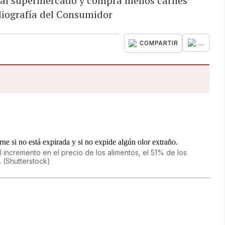
s al supermercado y compra menos carnes
diografía del Consumidor
...
COMPARTIR
ncremento en el precio de los alimentos, el 51% de los
.
(
Shutterstock
)