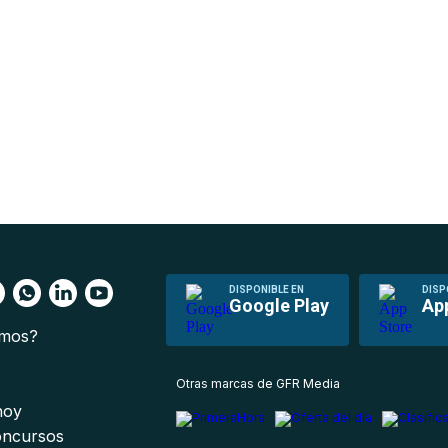
DISPONIBLE EN
DISP
Google Play
Ap
omos?
s
Otras marcas de GFR Media
 hoy
oncursos