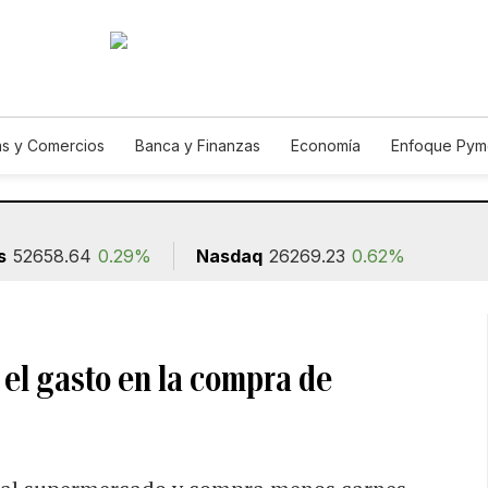
s y Comercios
Banca y Finanzas
Economía
Enfoque Pym
ismo
Consumo
Autos
Agro
Construcción
s
52658.64
0.29%
Nasdaq
26269.23
0.62%
el gasto en la compra de