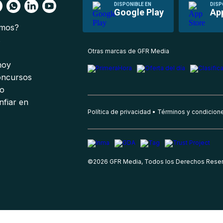
DISPONIBLE EN
DISP
Google Play
Ap
omos?
s
Otras marcas de GFR Media
 hoy
oncursos
io
nfiar en
Política de privacidad
Términos y condicion
©
2026
GFR Media, Todos los Derechos Rese