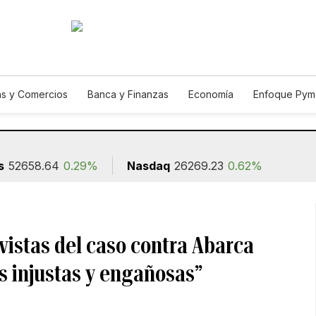
s y Comercios
Banca y Finanzas
Economía
Enfoque Pym
ismo
Consumo
Autos
Agro
Construcción
s
52658.64
0.29%
Nasdaq
26269.23
0.62%
vistas del caso contra Abarca
s injustas y engañosas”