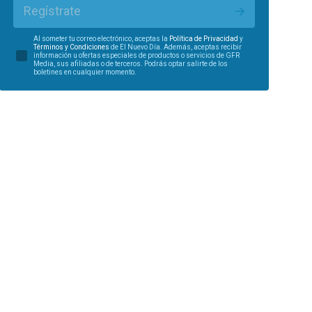
Regístrate
Al someter tu correo electrónico, aceptas la
Política de Privacidad
y
Términos y Condiciones
de El Nuevo Día. Además, aceptas recibir
información u ofertas especiales de productos o servicios de GFR
Media, sus afiliadas o de terceros. Podrás optar salirte de los
boletines en cualquier momento.