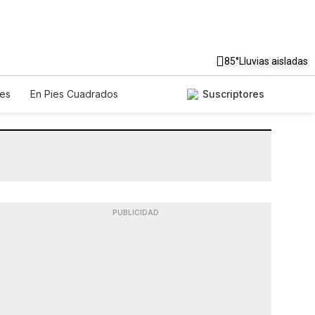
85°
Lluvias aisladas
es
En Pies Cuadrados
Suscriptores
PUBLICIDAD