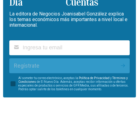
Cuentas
La editora de Negocios Joanisabel González explica
los temas económicos más importantes a nivel local e
internacional.
Regístrate
Al someter tu correo electrónico, aceptas la
Política de Privacidad
y
Términos y
Condiciones
de El Nuevo Día. Además, aceptas recibir información u ofertas
especiales de productos o servicios de GFR Media, sus afiliadas o de terceros.
Podrás optar salirte de los boletines en cualquier momento.