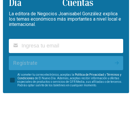
Cuentas
La editora de Negocios Joanisabel González explica
los temas económicos más importantes a nivel local e
internacional.
Regístrate
Al someter tu correo electrónico, aceptas la
Política de Privacidad
y
Términos y
Condiciones
de El Nuevo Día. Además, aceptas recibir información u ofertas
especiales de productos o servicios de GFR Media, sus afiliadas o de terceros.
Podrás optar salirte de los boletines en cualquier momento.